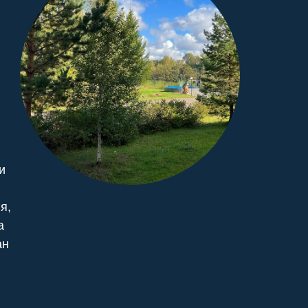
и
я,
а
ан